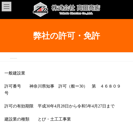
コ
ナ
ン
ビ
テ
ゲ
ン
ー
ツ
シ
へ
ョ
弊社の許可・免許
ス
ン
キ
に
ッ
移
プ
動
TOP
弊社の許可・免許
一般建設業
許可番号 神奈川県知事 許可（般ー30） 第 ４６８０９
号
許可の有効期限 平成30年4月28日から令和5年4月27日まで
建設業の種類 とび・土工工事業