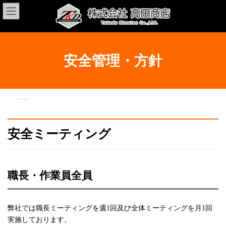
コ
ナ
ン
ビ
テ
ゲ
ン
ー
ツ
シ
へ
ョ
安全管理・方針
ス
ン
キ
に
ッ
移
プ
動
TOP
安全管理・方針
安全ミーティング
職長・作業員全員
弊社では職長ミーティングを週1回及び全体ミーティングを月1回
実施しております。