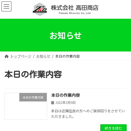
コ
ナ
ン
ビ
テ
ゲ
ン
ー
ツ
シ
へ
ョ
お知らせ
ス
ン
キ
に
ッ
移
プ
動
トップページ
お知らせ
本日の作業内容
本日の作業内容
本日の作業内容
本日の作業内容
2022年3月9日
本日は近隣住民の方へのご挨拶回りをさせてい
ただきました。
続きを読む