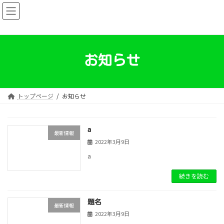
コ
ナ
ン
ビ
テ
ゲ
ン
ー
ツ
シ
へ
ョ
お知らせ
ス
ン
キ
に
ッ
移
プ
動
トップページ
お知らせ
a
最新情報
2022年3月9日
a
続きを読む
題名
最新情報
2022年3月9日